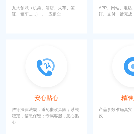
九大领域（机票、酒店、火车、签
APP、网站、电话
证、租车......），一应俱全
订、支付一键完成
产品全面
便捷
1.服务多
1.搜索快
囊括商旅九大领域，产品一应俱全。
云计算，海量数据
2.选择多
2.流程快
机票业务覆盖4万家机场，15万条航
预订、支付环节，
线，300万条价格数据，提供10亿份
安心贴心
精准
3.对账快
实时价格组合；全球范围各大酒店覆
财务对账一目了然
盖，协议酒店国内各大商务中心全覆
严守法律法规，避免廉政风险；系统
产品参数准确真实
盖。
稳定，信息保密；专属客服，悉心贴
效
心