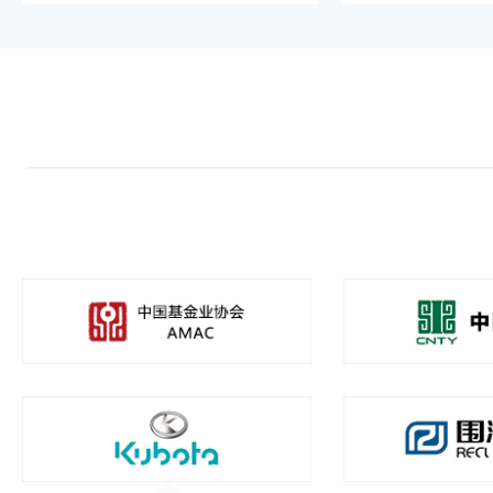
安心贴心
精准
1.系统稳
1.价格准
商旅系统自主研发；硬件配备完善，
客户所见价格即预
技术扎实。
2.参数准
2.服务稳
所列产品各项参数
一对一专属客服，贴心服务。网站、
3.提示准
APP、电话等多种途径沟通，方便快
各类提示信息及时
捷。